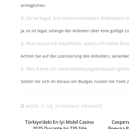
ermöglichen.
3. Ist es legal, bei internationalen Anbietern 
Ja, es ist legal, solange der Anbieter über eine gültige 
4. Was muss ich beachten, wenn ich hohe Ein
Achten Sie auf die Lizenzierung des Anbieters, verantwo
5. Wie kann ich verantwortungsbewusst spiel
Setzen Sie sich im Voraus ein Budget, nutzen Sie Tools z
MOŻE CI SIĘ SPODOBAĆ RÓWNIEŻ
Türkiye’deki En Iyi Mobil Casino
Секрет
2025 Durante Iyi 735 Site
бренда P