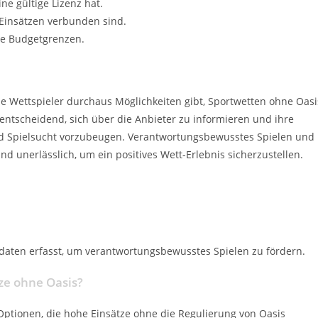
ne gültige Lizenz hat.
 Einsätzen verbunden sind.
re Budgetgrenzen.
e Wettspieler durchaus Möglichkeiten gibt, Sportwetten ohne Oasi
h entscheidend, sich über die Anbieter zu informieren und ihre
nd Spielsucht vorzubeugen. Verantwortungsbewusstes Spielen und
 unerlässlich, um ein positives Wett-Erlebnis sicherzustellen.
erdaten erfasst, um verantwortungsbewusstes Spielen zu fördern.
ze ohne Oasis?
Optionen, die hohe Einsätze ohne die Regulierung von Oasis