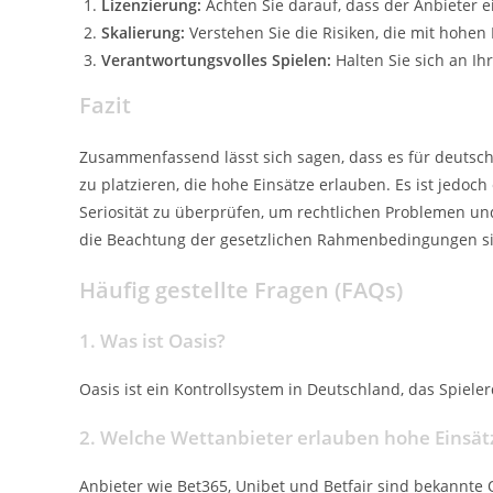
Lizenzierung:
Achten Sie darauf, dass der Anbieter ei
Skalierung:
Verstehen Sie die Risiken, die mit hohen
Verantwortungsvolles Spielen:
Halten Sie sich an Ih
Fazit
Zusammenfassend lässt sich sagen, dass es für deutsch
zu platzieren, die hohe Einsätze erlauben. Es ist jedoc
Seriosität zu überprüfen, um rechtlichen Problemen u
die Beachtung der gesetzlichen Rahmenbedingungen sind
Häufig gestellte Fragen (FAQs)
1. Was ist Oasis?
Oasis ist ein Kontrollsystem in Deutschland, das Spiel
2. Welche Wettanbieter erlauben hohe Einsät
Anbieter wie Bet365, Unibet und Betfair sind bekannte 